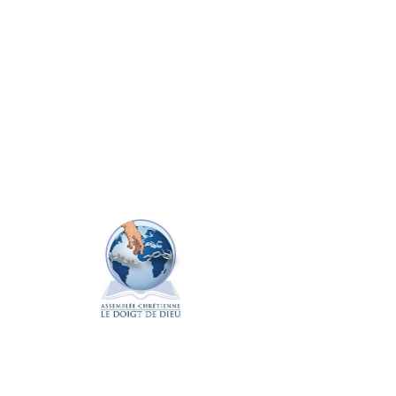
bénis!
Dimanche de pentecôte
2019 : Les biens faits
du Saint Esprit par le
Pasteur Fabrice I.G
Séminaire du 01-
02 Juin 2019 : Si je
puis toucher ses
vêtements par le Pasteur
Fabrice I.G