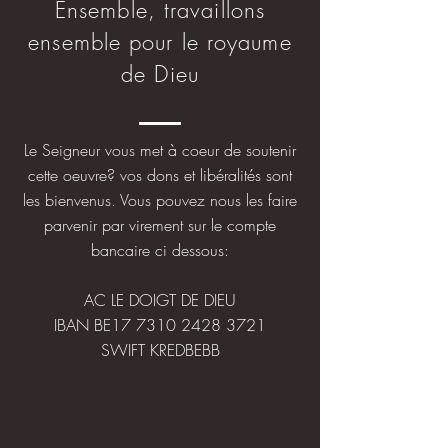
Ensemble, travaillons
ensemble pour le royaume
de Dieu
Le Seigneur vous met à coeur de soutenir
cette oeuvre? vos dons et libéralités sont
les bienvenus. Vous pouvez nous les faire
parvenir par virement sur le compte
bancaire ci dessous:
AC LE DOIGT DE DIEU
IBAN BE17
7310 2428 3721
SWIFT KREDBEBB