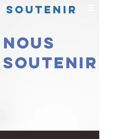
AC Le doigt de dieu
SOUTENIR
nous
Soutenir