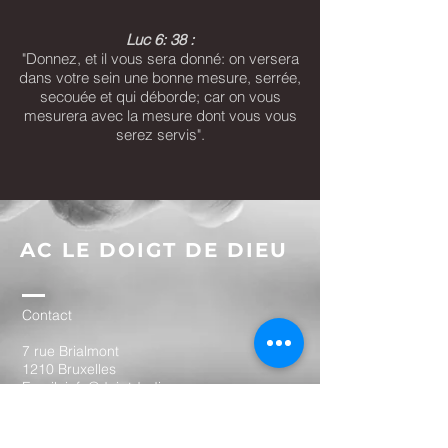
Luc 6: 38 :
"Donnez, et il vous sera donné: on versera
dans votre sein une bonne mesure, serrée,
secouée et qui déborde; car on vous
mesurera avec la mesure dont vous vous
serez servis".
AC LE DOIGT DE DIEU
Contact
7 rue Brialmont
1210 Bruxelles
Email:
info@doigtdedieu.com