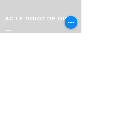
AC LE DOIGT DE DIEU
Contact
7 rue Brialmont
1210 Bruxelles
Email:
info@doigtdedieu.com
Nous contacter: